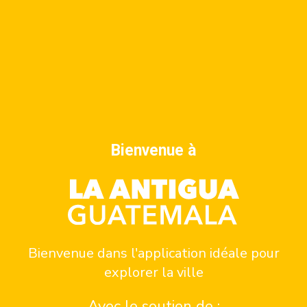
Bienvenue à
VENUE
Alianza Francesa Antigua
Bienvenue dans l'application idéale pour
13a calle del emperador
explorer la ville
La Antigua Guatemala
,
San Pedro El Panorama
Guatemala
+ Google Map
Avec le soutien de :