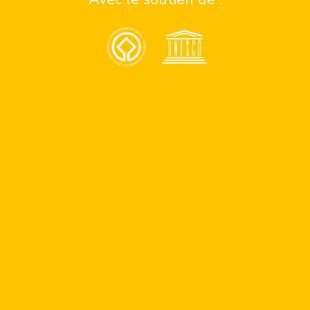
Cours de yoga
XXIIIe Biennale d’art de Paiz – Antigua
Guatemala
Faire de la publicité
Contactez nous ici
Contact
¿Quiénes somos?
contacter le sponsor
équipe de contact