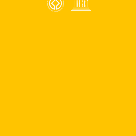
Asistencia
somos?
Consejos de seguridad en
 parte del programa de
Números de emergencia
Apoyo a personas con dis
 parte del equipo