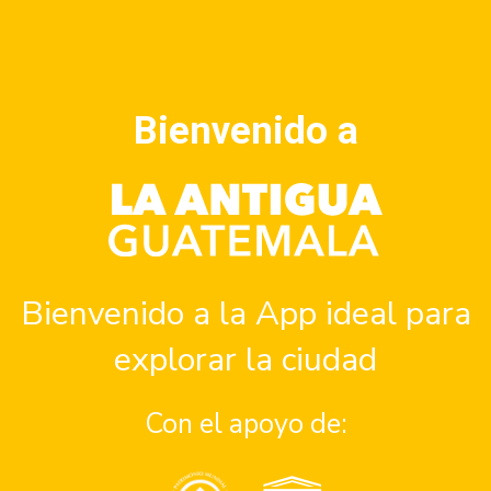
Bienvenido a
San Cristóbal El Alto
Conocer más
Bienvenido a la App ideal para
explorar la ciudad
Con el apoyo de: