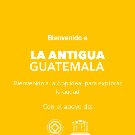
Anunciate
Bienvenido a
Contacto
¿Quiénes somos?
Quiero ser parte del programa de patrocinios
Quiero ser parte del equipo
Bienvenido a la App ideal para explorar
Reportar un problema
la ciudad
Asistencia
Con el apoyo de:
Consejos de seguridad en antigua
Números de emergencia
Apoyo a personas con discapacidad