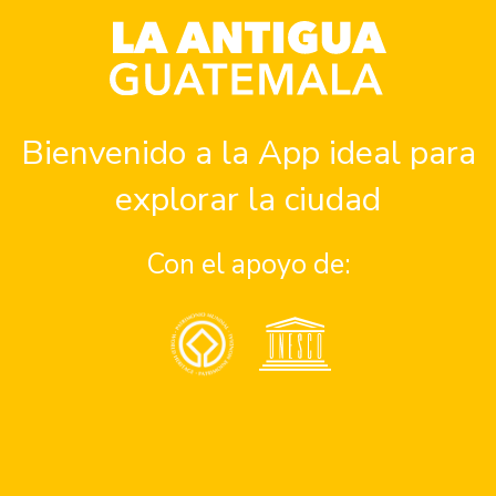
Campos
RS
VENUE
Convento de Capuchinas
Bienvenido a la App ideal para
2a avenida norte y 2a
explorar la ciudad
calle oriente esquina
Guatemala
+ Google Map
Con el apoyo de:
va – “Tras el Lente Guatemalteco”