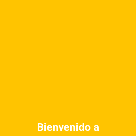
EXPERIENCIAS
AHORRA EN ANTIGUA
¿QUE BUSCAS HOY?
BIENES Y
r – Cuarteto Atlas
rio que te transportará con sus melodías de norte a sur.
Bienvenido a