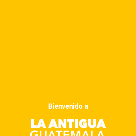
Bienvenido a
Dirección
4a avenida norte No. 5, Antigua Guatemala.