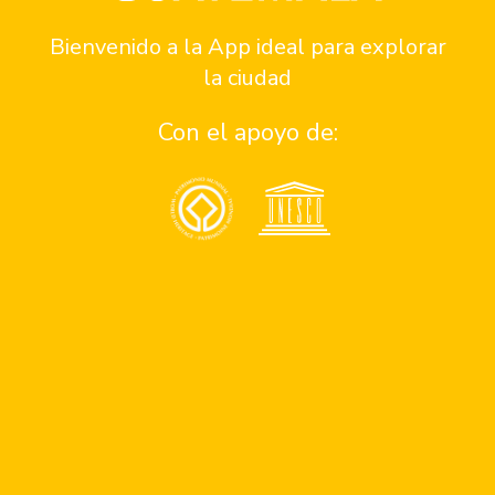
Siempre abierto
Bienvenido a la App ideal para explorar
la ciudad
Reservaciones
Con el apoyo de:
Cómo llegar
Contacto: