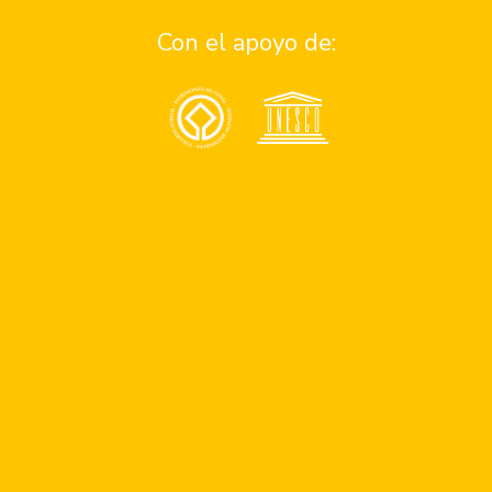
¿Quiénes somos?
Con el apoyo de:
Quiero ser parte del programa de patrocinios
Quiero ser parte del equipo
Reportar un problema
Asistencia
Consejos de seguridad en antigua
Números de emergencia
Apoyo a personas con discapacidad
Comunidad
UNESCO
Quieres ser parte de nuestro blog
Donaciones
Términos y condiciones