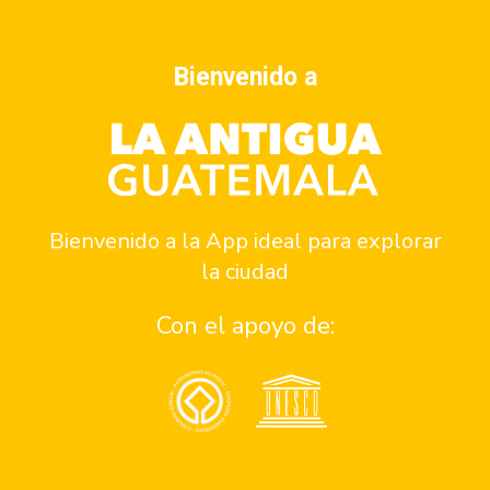
guatemaltecos. Esta iniciativa tiene como nombre
SUMARTE, el cuál es un concurso de diseño en 4 diferentes
categorías. El año pasado tomaron lugares icónicos,
Bienvenido a
tradiciones, cultura y herencia maya como el eje temático de
la convocatoria. Los diseños ganadores fueron utilizados
para una colección especial que fue lanzada a final del 2022.
Recientemente, se hizo una colaboración con la organización
Archilarum para promover una edición especial de la Monja
Blanca donde parte de las ganancias se destinaría para la
Bienvenido a la App ideal para explorar
conservación de la flor nacional. Si eres diseñador, puedes
sumarte a esta experiencia y participar en todas las
la ciudad
categorías que tú quieras, la nueva convocatoria está próxima
a iniciar.
Con el apoyo de:
Cualquier movimiento ecológico que represente un cambio,
necesita el apoyo de muchos para poder crecer y divulgar
estas nuevas tendencias que son completamente necesarias
para darle un respiro a la Tierra. Como personas individuales
podemos acercarnos a Gronn para reciclar nuestras botellas,